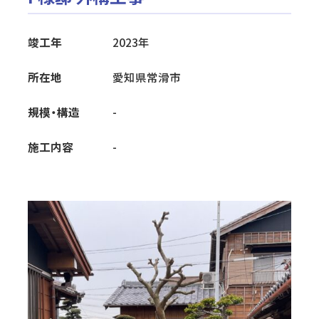
一戸建て住宅
竣工年
2023年
新築（注文住宅・規格型住宅）
所在地
愛知県常滑市
リフォーム・メンテナンス
外構工事
規模・構造
-
耐震補強
下水道接続工事
施工内容
-
太陽光発電