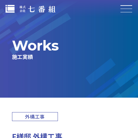
Works
施設建築
公共施設
施工実績
商業施設
社屋・工場施設
マンション・アパート
その他施設
土木・都市環境
外構工事
道路・橋梁
河川・護岸
F様邸 外構工事
造成事業