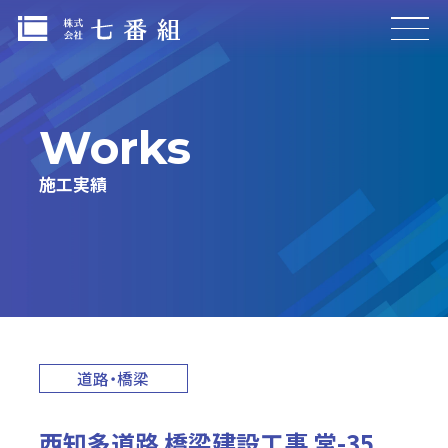
Works
施設建築
公共施設
施工実績
商業施設
社屋・工場施設
マンション・アパート
その他施設
土木・都市環境
道路・橋梁
道路・橋梁
河川・護岸
西知多道路 橋梁建設工事 常-35
造成事業