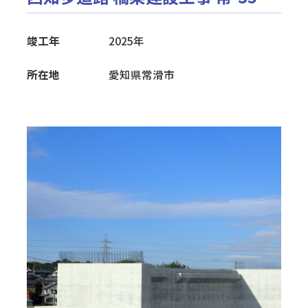
一戸建て住宅
竣工年
2025年
新築（注文住宅・規格型住宅）
所在地
愛知県常滑市
リフォーム・メンテナンス
外構工事
耐震補強
下水道接続工事
太陽光発電